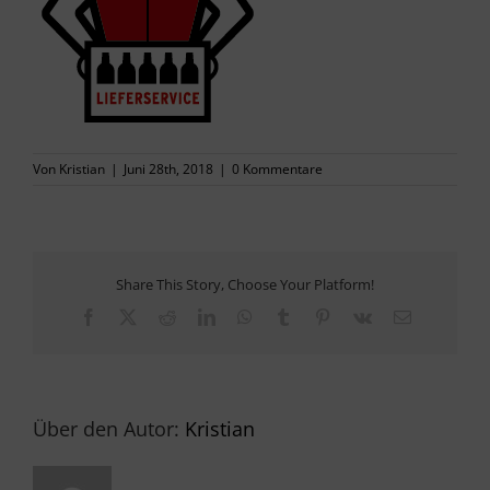
PRESSE
KONTAKT
Von
Kristian
|
Juni 28th, 2018
|
0 Kommentare
Share This Story, Choose Your Platform!
Facebook
X
Reddit
LinkedIn
WhatsApp
Tumblr
Pinterest
Vk
E-
Mail
Über den Autor:
Kristian