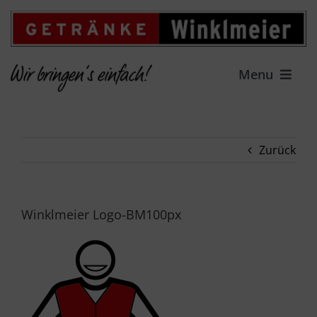
Zum
Inhalt
springen
Menu
HOME
Zurück
LIEFERSERVICE
GETRÄNKEFACHMARKT
Winklmeier Logo-BM100px
ANGEBOT
FAMILIENUNTERNEHMEN