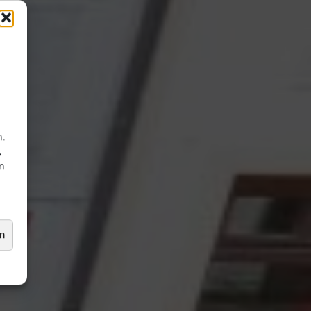
n.
,
en
en