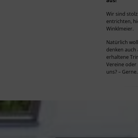
aus!
Wir sind stol
entrichten, h
Winklmeier.
Natürlich wol
denken auch 
erhaltene Tri
Vereine oder 
uns? – Gerne.