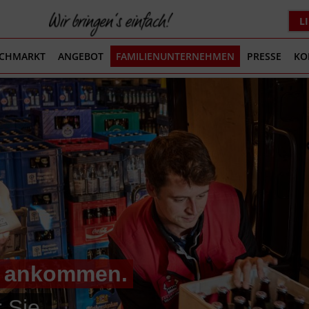
L
ACHMARKT
ANGEBOT
FAMILIENUNTERNEHMEN
PRESSE
KO
ut ankommen.
 Sie.