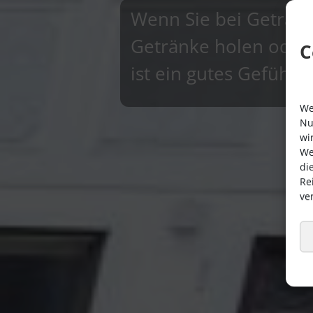
Wenn Sie bei Getränk
Getränke holen oder 
C
ist ein gutes Gefühl 
We
Nu
wi
We
di
Re
ve