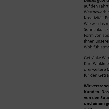
Dieses gute G
auf den Fahr
Wettbewerb m
Kreativität. 
Wie wir das 
Sonnenkollek
Form von abso
Ihnen unseren
Wohlfühlatm
Getränke Winkl
Kurt Winklme
drei weitere
für den Geträ
Wir verstehe
Kunden. Das 
von den Supe
und einem gu