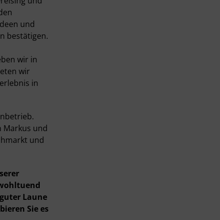
Freising und
nden
Ideen und
en bestätigen.
ben wir in
ieten wir
rlebnis in
enbetrieb.
n
Markus und
achmarkt und
serer
 wohltuend
 guter Laune
ieren Sie es