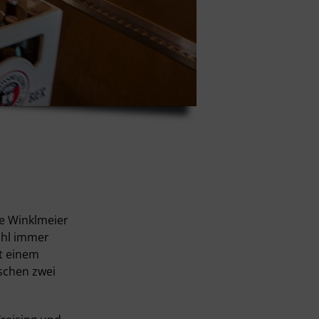
ke Winklmeier
fühl immer
it einem
ischen zwei