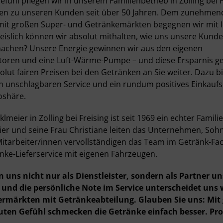
efühl pflegen wir in unserem Familienbetrieb in Zolling bei 
ten zu unseren Kunden seit über 50 Jahren. Dem zunehme
it großen Super- und Getränkemärkten begegnen wir mit 
Preislich können wir absolut mithalten, wie uns unsere Kund
machen? Unsere Energie gewinnen wir aus den eigenen
toren und eine Luft-Wärme-Pumpe – und diese Ersparnis ge
lut fairen Preisen bei den Getränken an Sie weiter. Dazu b
 unschlagbaren Service und ein rundum positives Einkaufse
oshäre.
meier in Zolling bei Freising ist seit 1969 ein echter Famili
ier und seine Frau Christiane leiten das Unternehmen, Soh
 Mitarbeiter/innen vervollständigen das Team im Getränk-F
nke-Lieferservice mit eigenen Fahrzeugen.
n uns nicht nur als Dienstleister, sondern als Partner un
und die persönliche Note im Service unterscheidet uns
rmärkten mit Getränkeabteilung. Glauben Sie uns: Mit
ten Gefühl schmecken die Getränke einfach besser. Prob