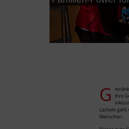
G
etränk
Ihre G
inklus
Lächeln geht 
Menschen.