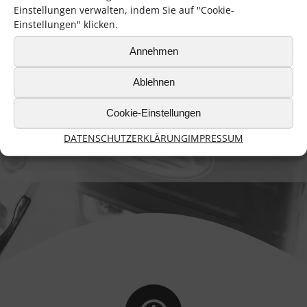
ÜBER 60
Einstellungen verwalten, indem Sie auf "Cookie-
VERSCHIEDENE
Einstellungen" klicken.
ÜBER 400
HERSTELLER
VERSCHIEDENE
Annehmen
PRODUKTE
Ablehnen
Cookie-Einstellungen
BEVORZUGT
REGIONALE
DATENSCHUTZERKLÄRUNG
IMPRESSUM
PRODUKTE