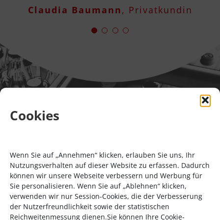
Claudia Baumann
Sebastian Rupp
Maria Gruber
Privatkundin
,
Privatkunde
Privatkundin
Karl-Heinz Freitag
Geschäftskunde
Cookies
Wenn Sie auf „Annehmen“ klicken, erlauben Sie uns, Ihr
Nutzungsverhalten auf dieser Website zu erfassen. Dadurch
60
können wir unsere Webseite verbessern und Werbung für
400
Sie personalisieren. Wenn Sie auf „Ablehnen“ klicken,
verwenden wir nur Session-Cookies, die der Verbesserung
der Nutzerfreundlichkeit sowie der statistischen
Reichweitenmessung dienen.Sie können Ihre Cookie-