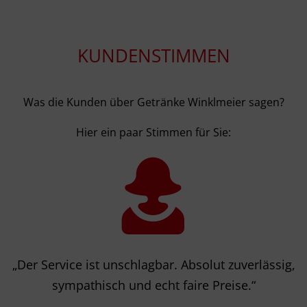
KUNDENSTIMMEN
Was die Kunden über Getränke Winklmeier sagen?
Hier ein paar Stimmen für Sie:
„Die Riesenauswahl ist größer als im Supermarkt.
„Der Service ist unschlagbar. Absolut zuverlässig,
„Kistenschleppen war gestern – ich lasse seit vier
„Ich bin so froh, dass wir Euch haben. Der
Und dazu jede Menge Bio-Getränke, genial!“
Monaten liefern. Das bin ich mir wert.“
sympathisch und echt faire Preise.“
Lieferservice ist wirklich eine große
Erleichterung.“