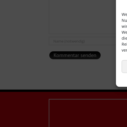
We
Nu
wi
We
di
Re
ve