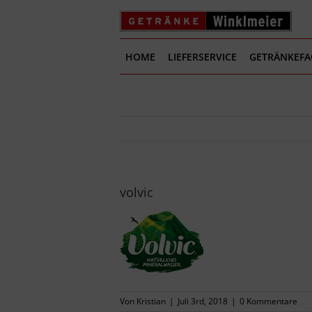
Zum
Inhalt
springen
HOME
LIEFERSERVICE
GETRÄNKEF
volvic
Von
Kristian
|
Juli 3rd, 2018
|
0 Kommentare