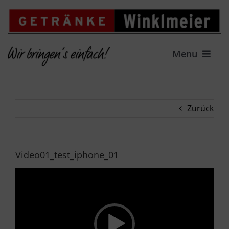
Zum
Inhalt
springen
Menu
HOME
Zurück
LIEFERSERVICE
GETRÄNKEFACHMARKT
Video01_test_iphone_01
Video-
ANGEBOT
Player
FAMILIENUNTERNEHMEN