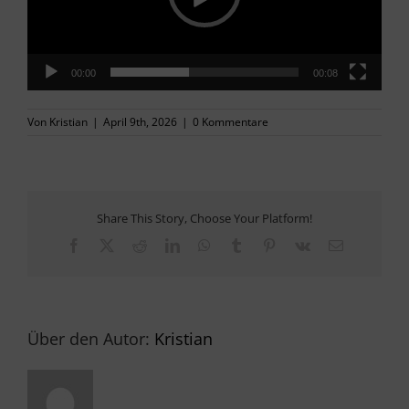
PRESSE
00:00
00:08
KONTAKT
Von
Kristian
|
April 9th, 2026
|
0 Kommentare
Share This Story, Choose Your Platform!
Facebook
X
Reddit
LinkedIn
WhatsApp
Tumblr
Pinterest
Vk
E-
Mail
Über den Autor:
Kristian