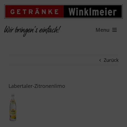
Zum
Inhalt
springen
Menu
HOME
Zurück
LIEFERSERVICE
GETRÄNKEFACHMARKT
Labertaler-Zitronenlimo
ANGEBOT
FAMILIENUNTERNEHMEN