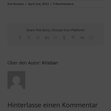
Von
Kristian
|
April 2nd, 2023
|
0 Kommentare
PRESSE
KONTAKT
Share This Story, Choose Your Platform!
Facebook
X
Reddit
LinkedIn
WhatsApp
Tumblr
Pinterest
Vk
E-
Mail
Über den Autor:
Kristian
Hinterlasse einen Kommentar