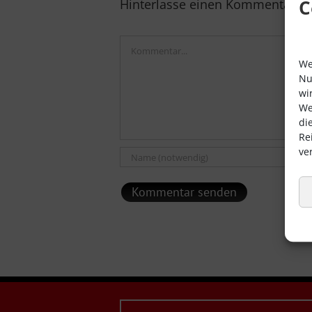
C
Hinterlasse einen Kommentar
Kommentar
We
Nu
wi
We
di
Re
ve