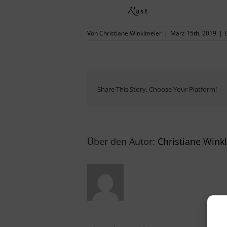
Von
Christiane Winklmeier
|
März 15th, 2019
|
Share This Story, Choose Your Platform!
Über den Autor:
Christiane Wink