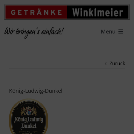
Zum
Inhalt
springen
Menu
HOME
Zurück
LIEFERSERVICE
GETRÄNKEFACHMARKT
König-Ludwig-Dunkel
ANGEBOT
FAMILIENUNTERNEHMEN