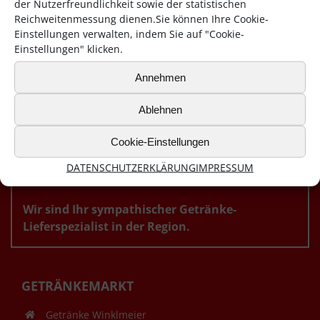
der Nutzerfreundlichkeit sowie der statistischen
Reichweitenmessung dienen.Sie können Ihre Cookie-
Einstellungen verwalten, indem Sie auf "Cookie-
Einstellungen" klicken.
Annehmen
Ablehnen
Cookie-Einstellungen
DATENSCHUTZERKLÄRUNG
IMPRESSUM
ÜBERZEUGEN SIE SICH.
Wir sind Ihr sympathischer Getränke-
Lieferspezialist in der Region.
GETRÄNKEMARKT
Getränke Winklmeier