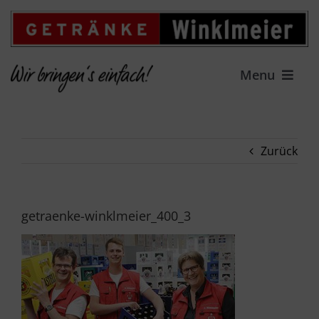
Zum
Inhalt
springen
Menu
HOME
Zurück
LIEFERSERVICE
GETRÄNKEFACHMARKT
getraenke-winklmeier_400_3
ANGEBOT
FAMILIENUNTERNEHMEN