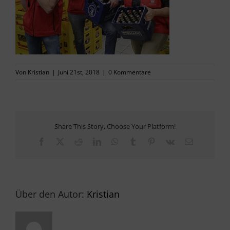
PRESSE
KONTAKT
Von
Kristian
|
Juni 21st, 2018
|
0 Kommentare
Share This Story, Choose Your Platform!
Facebook
X
Reddit
LinkedIn
WhatsApp
Tumblr
Pinterest
Vk
E-
Mail
Über den Autor:
Kristian