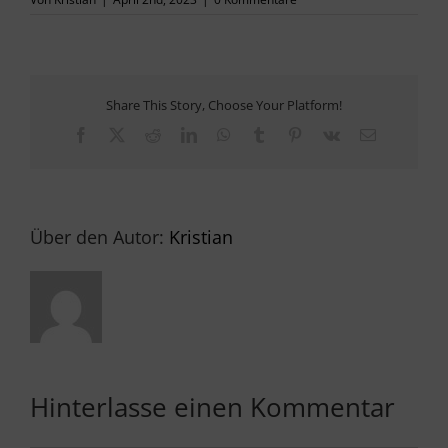
PRESSE
Share This Story, Choose Your Platform!
KONTAKT
Facebook
X
Reddit
LinkedIn
WhatsApp
Tumblr
Pinterest
Vk
E-
Mail
Über den Autor:
Kristian
Hinterlasse einen Kommentar