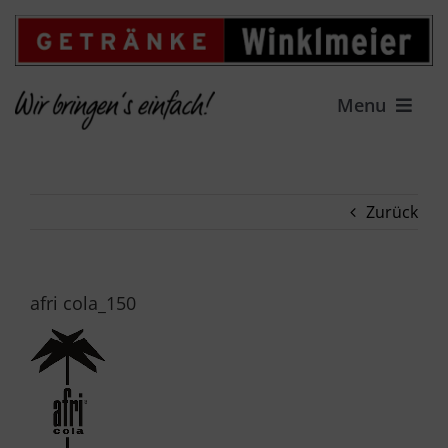
Zum
Inhalt
springen
Menu
HOME
Zurück
LIEFERSERVICE
GETRÄNKEFACHMARKT
afri cola_150
ANGEBOT
FAMILIENUNTERNEHMEN