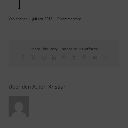
PRESSE
Von
Kristian
|
Juli 4th, 2018
|
0 Kommentare
KONTAKT
Share This Story, Choose Your Platform!
Facebook
X
Reddit
LinkedIn
WhatsApp
Tumblr
Pinterest
Vk
E-
Mail
Über den Autor:
Kristian