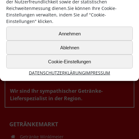
der Nutzerfreundlichkeit sowie der statistischen
Reichweitenmessung dienen.Sie können Ihre Cookie-
Einstellungen verwalten, indem Sie auf "Cookie-
Einstellungen" klicken.
Annehmen
Ablehnen
Cookie-Einstellungen
DATENSCHUTZERKLÄRUNG
IMPRESSUM
ÜBERZEUGEN SIE SICH.
Wir sind Ihr sympathischer Getränke-
Lieferspezialist in der Region.
GETRÄNKEMARKT
Getränke Winklmeier